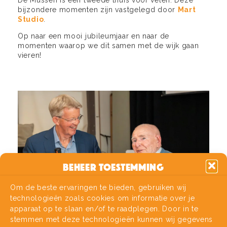
bijzondere momenten zijn vastgelegd door
Mart
Studio
.
Op naar een mooi jubileumjaar en naar de
momenten waarop we dit samen met de wijk gaan
vieren!
Beheer toestemming
Om de beste ervaringen te bieden, gebruiken wij
technologieën zoals cookies om informatie over je
apparaat op te slaan en/of te raadplegen. Door in te
stemmen met deze technologieën kunnen wij gegevens