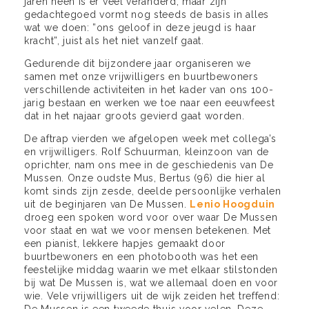
jaren heen is er veel veranderd, maar zijn
gedachtegoed vormt nog steeds de basis in alles
wat we doen: ”ons geloof in deze jeugd is haar
kracht”, juist als het niet vanzelf gaat.
Gedurende dit bijzondere jaar organiseren we
samen met onze vrijwilligers en buurtbewoners
verschillende activiteiten in het kader van ons 100-
jarig bestaan en werken we toe naar een eeuwfeest
dat in het najaar groots gevierd gaat worden.
De aftrap vierden we afgelopen week met collega’s
en vrijwilligers. Rolf Schuurman, kleinzoon van de
oprichter, nam ons mee in de geschiedenis van De
Mussen. Onze oudste Mus, Bertus (96) die hier al
komt sinds zijn zesde, deelde persoonlijke verhalen
uit de beginjaren van De Mussen.
Lenio Hoogduin
droeg een spoken word voor over waar De Mussen
voor staat en wat we voor mensen betekenen. Met
een pianist, lekkere hapjes gemaakt door
buurtbewoners en een photobooth was het een
feestelijke middag waarin we met elkaar stilstonden
bij wat De Mussen is, wat we allemaal doen en voor
wie. Vele vrijwilligers uit de wijk zeiden het treffend:
De Mussen is een tweede thuis voor velen. Deze