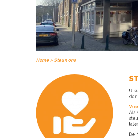
Home >
Steun ons
S
U ku
dona
Vri
Als 
ste
tal
De 