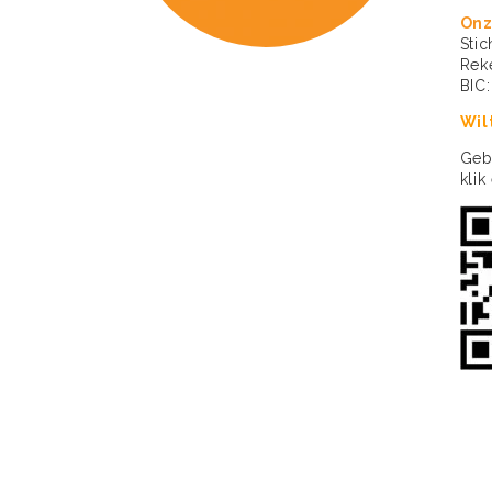
Onz
Sti
Rek
BIC
Wil
Geb
klik