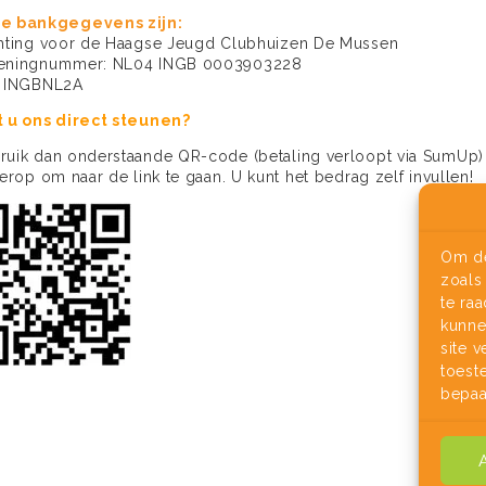
e bankgegevens zijn:
chting voor de Haagse Jeugd Clubhuizen De Mussen
eningnummer: NL04 INGB 0003903228
: INGBNL2A
t u ons direct steunen?
ruik dan onderstaande QR-code (betaling verloopt via SumUp)
 erop om naar de link te gaan. U kunt het bedrag zelf invullen!
Om de
zoals
te ra
kunne
site 
toest
bepaa