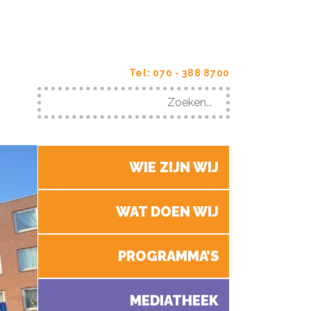
Tel: 070 - 388 8700
Search
for:
WIE ZIJN WIJ
WAT DOEN WIJ
PROGRAMMA’S
MEDIATHEEK