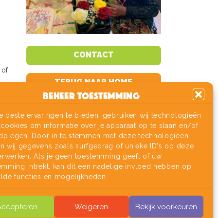
CONTACT
 of
TERUG NAAR HOME
Beheer toestemming
 beste ervaringen te bieden, gebruiken wij technologieën
 cookies om informatie over je apparaat op te slaan en/of
adplegen. Door in te stemmen met deze technologieën
n wij gegevens zoals surfgedrag of unieke ID's op deze
verwerken. Als je geen toestemming geeft of uw
emming intrekt, kan dit een nadelige invloed hebben op
lde functies en mogelijkheden.
Accepteren
Weigeren
Bekijk voorkeuren